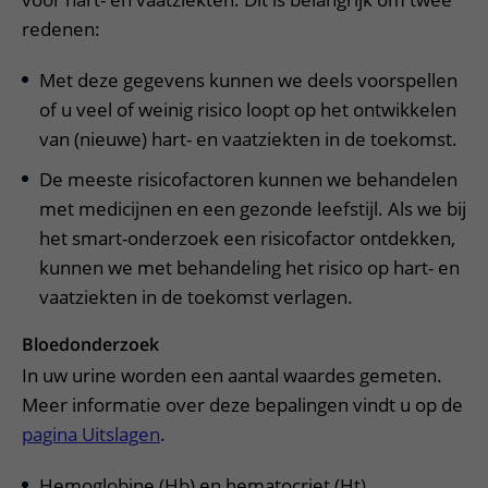
Meer UMC Utrecht
Onderzoeken en diagnostiek
Bloedprikken
Faciliteiten en voorzieningen
Route naar het ziekenhuis
redenen:
Teleconsult aanvragen
Het Wilhelmina Kinderziekenhuis
Over UMC Utrecht
Wachttijden
Bezoekregels
Parkeren
Diagnostiek aanvragen
Met deze gegevens kunnen we deels voorspellen
Research
Bezoektijden
Kwaliteit en veiligheid
Wegwijs in het ziekenhuis
of u veel of weinig risico loopt op het ontwikkelen
Zorgverlenersportaal
Onderwijs
Wijzigen patiëntgegevens
van (nieuwe) hart- en vaatziekten in de toekomst.
Contact met polikliniek
Mijn UMC Utrecht patiëntportaal
Werken bij het UMC Utrecht
De meeste risicofactoren kunnen we behandelen
Contact met verpleegafdeling
met medicijnen en een gezonde leefstijl. Als we bij
Het Wilhelmina Kinderziekenhuis
het smart-onderzoek een risicofactor ontdekken,
kunnen we met behandeling het risico op hart- en
vaatziekten in de toekomst verlagen.
Bloedonderzoek
In uw urine worden een aantal waardes gemeten.
Meer informatie over deze bepalingen vindt u op de
pagina Uitslagen
.
Hemoglobine (Hb) en hematocriet (Ht)