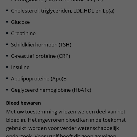
Cholesterol, triglyceriden, LDL,HDL en Lp(a)
Glucose
Creatinine
Schildklierhormoon (TSH)
C-reactief proteïne (CRP)
Insuline
Apolipoprotëine (Apo)B
Geglyceerd hemoglobine (HbA1c)
Bloed bewaren
Met uw toestemming vriezen we een deel van het
bloed in. Het ingevroren bloed kan in de toekomst
gebruikt worden voor verder wetenschappelijk
onderzoek. Voor uzelf heeft dit geen gevolgen