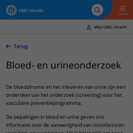
Naar hoofdinhoud
Over UMC
Werken bij het UMC
Research
Onderwijs
Utrecht
Utrecht
menu
Mijn UMC Utrecht
Translate
UMC Utrecht
Terug
Home
Bloed- en urineonderzoek
Zorg en behandeling
Ziekten en aandoeningen
Afspraak en opname
De bloedafname en het inleveren van urine zijn een
Behandelingen
Afspraak maken of wijzigen
onderdeel van het onderzoek (screening) voor het
In het ziekenhuis
Poliklinieken
vasculaire preventieprogramma.
Bezoek aan de polikliniek
Op bezoek in het UMC Utrecht
Contact en route
Verpleegafdelingen
Opname in het ziekenhuis
Apotheek
De bepalingen in bloed en urine geven ons
Spoed
Verwijzers
Onze zorgverleners
informatie over de aanwezigheid van risicofactoren
Voorbereiding op uw afspraak
Winkels en restaurants
Contactgegevens
Patiënt verwijzen
voor hart- en vaatziekten. Dit is belangrijk om twee