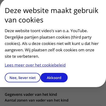
Deze website maakt gebruik
De leeftijd van de opa (vader van de moeder) van het
van cookies
kind, indien overleden op welke datum? Heeft opa
broers, zo ja hoeveel? En heeft oma zussen, zo ja,
Deze website toont video’s van o.a. YouTube.
hoeveel?
Dergelijke partijen plaatsen cookies (third party
cookies). Als u deze cookies niet wilt kunt u dat hier
aangeven. Wij plaatsen zelf ook cookies om onze
site te verbeteren.
Lees meer over het cookiebeleid
Nee, liever niet
Akkoord
Gegevens vader van het kind
Aantal zonen van vader van het kind