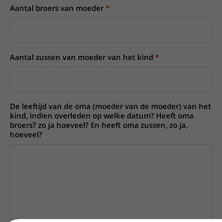
Aantal broers van moeder
Aantal zussen van moeder van het kind
De leeftijd van de oma (moeder van de moeder) van het
kind, indien overleden op welke datum? Heeft oma
broers? zo ja hoeveel? En heeft oma zussen, zo ja,
hoeveel?