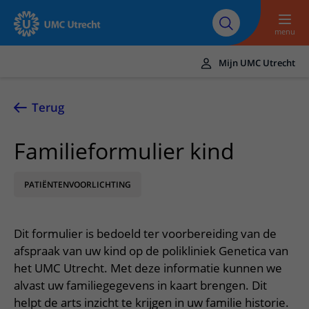
Naar hoofdinhoud
Over UMC
Werken bij het UMC
Research
Onderwijs
Utrecht
Utrecht
menu
Mijn UMC Utrecht
Translate
UMC Utrecht
Terug
Home
Familieformulier kind
Zorg en behandeling
PATIËNTENVOORLICHTING
Ziekten en aandoeningen
Afspraak en opname
Behandelingen
Afspraak maken of wijzigen
In het ziekenhuis
Dit formulier is bedoeld ter voorbereiding van de
Poliklinieken
Bezoek aan de polikliniek
Op bezoek in het UMC Utrecht
Contact en route
afspraak van uw kind op de polikliniek Genetica van
Verpleegafdelingen
Opname in het ziekenhuis
het UMC Utrecht. Met deze informatie kunnen we
Apotheek
Spoed
Verwijzers
alvast uw familiegegevens in kaart brengen. Dit
Onze zorgverleners
Voorbereiding op uw afspraak
Winkels en restaurants
Contactgegevens
helpt de arts inzicht te krijgen in uw familie historie.
Patiënt verwijzen