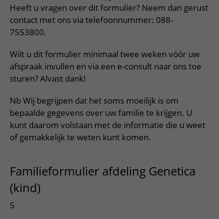
Meer UMC Utrecht
Onderzoeken en diagnostiek
Bloedprikken
Heeft u vragen over dit formulier? Neem dan gerust
Faciliteiten en voorzieningen
Route naar het ziekenhuis
Teleconsult aanvragen
contact met ons via telefoonnummer: 088-
Het Wilhelmina Kinderziekenhuis
Over UMC Utrecht
Wachttijden
Bezoekregels
Parkeren
Diagnostiek aanvragen
7553800.
Research
Bezoektijden
Kwaliteit en veiligheid
Wegwijs in het ziekenhuis
Zorgverlenersportaal
Wilt u dit formulier minimaal twee weken vóór uw
Onderwijs
Wijzigen patiëntgegevens
Contact met polikliniek
afspraak invullen en via een e-consult naar ons toe
Mijn UMC Utrecht patiëntportaal
Werken bij het UMC Utrecht
sturen? Alvast dank!
Contact met verpleegafdeling
Het Wilhelmina Kinderziekenhuis
Nb Wij begrijpen dat het soms moeilijk is om
bepaalde gegevens over uw familie te krijgen. U
kunt daarom volstaan met de informatie die u weet
of gemakkelijk te weten kunt komen.
Familieformulier afdeling Genetica
(kind)
5