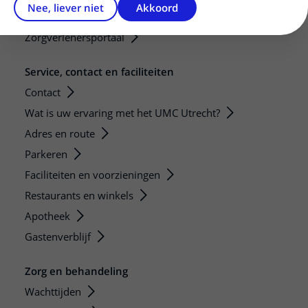
Nee, liever niet
Akkoord
Diagnostiek aanvragen
Zorgverlenersportaal
Service, contact en faciliteiten
Contact
Wat is uw ervaring met het UMC Utrecht?
Adres en route
Parkeren
Faciliteiten en voorzieningen
Restaurants en winkels
Apotheek
Gastenverblijf
Zorg en behandeling
Wachttijden