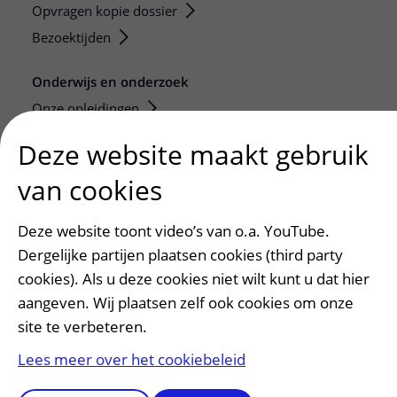
Opvragen kopie dossier
Bezoektijden
Onderwijs en onderzoek
Onze opleidingen
De Nieuwe Utrechtse School
Deze website maakt gebruik
Stage en opleidingsplaatsen
van cookies
Research
Strategic programs
Deze website toont video’s van o.a. YouTube.
Research groups
Dergelijke partijen plaatsen cookies (third party
Researchers
cookies). Als u deze cookies niet wilt kunt u dat hier
Research technologies
aangeven. Wij plaatsen zelf ook cookies om onze
site te verbeteren.
Verwijzers
Lees meer over het cookiebeleid
Mijn patiënt verwijzen
Teleconsult aanvragen