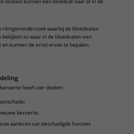
eze stolsels kunnen een bloedvat naar of in de
en röntgenonderzoek waarbij de bloedvaten
 bekijken zo waar in de bloedvaten een
it en kunnen de ernst ervan te bepalen.
uitklapper, klik om te openen
deling
beroerte heeft vier doelen:
senschade;
ieuwe beroerte;
ieuw aanleren van beschadigde functies