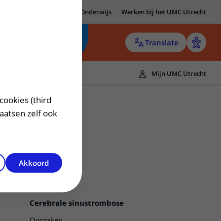
MC Utrecht
Research
Onderwijs
Werken bij het UMC Utrecht
Translate
Mijn UMC Utrecht
cookies (third
laatsen zelf ook
Akkoord
Cerebrale sinustrombose
Oorzaken