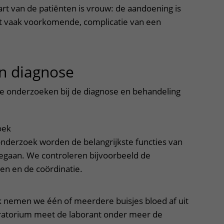
art van de patiënten is vrouw: de aandoening is
t vaak voorkomende, complicatie van een
n diagnose
uitklapper, klik om t
onderzoeken bij de diagnose en behandeling
oek
 onderzoek worden de belangrijkste functies van
egaan. We controleren bijvoorbeeld de
xen en de coördinatie.
 nemen we één of meerdere buisjes bloed af uit
oratorium meet de laborant onder meer de