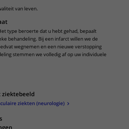
liteit van leven.
aat
 Het type beroerte dat u hebt gehad, bepaalt
ke behandeling. Bij een infarct willen we de
loedvat wegnemen en een nieuwe verstopping
ling stemmen we volledig af op uw individuele
itklapper, klik om te openen
t ziektebeeld
culaire ziekten (neurologie)
s
ingen