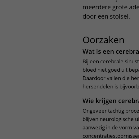
meerdere grote ader
Het Wilhelmina
Bezoektijden
Kinderziekenhuis
door een stolsel.
Wijzigen patiëntgegevens
Oorzaken
uit
Wat is een cerebr
Bij een cerebrale sinus
bloed niet goed uit be
Daardoor vallen die her
hersendelen is bijvoorbe
Wie krijgen cereb
Ongeveer tachtig proce
blijven neurologische u
aanwezig in de vorm va
concentratiestoornisse