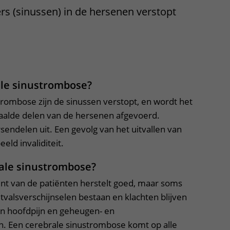
s (sinussen) in de hersenen verstopt
Contact met verpleegafdeling
Het Wilhelmina
Kinderziekenhuis
klapper, klik om te openen
ale sinustrombose?
trombose zijn de sinussen verstopt, en wordt het
paalde delen van de hersenen afgevoerd.
sendelen uit. Een gevolg van het uitvallen van
eld invaliditeit.
rale sinustrombose?
nt van de patiënten herstelt goed, maar soms
itvalsverschijnselen bestaan en klachten blijven
n hoofdpijn en geheugen- en
n. Een cerebrale sinustrombose komt op alle