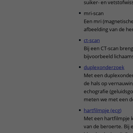
suiker- en vetstofwis
mri-scan
Een mri (magnetische
afbeelding van de h
ct-scan
Bij een CT-scan bren
bijvoorbeeld lichaam
duplexonderzoek
Met een duplexonder
de hals op vernauwi
echografie (geluidsg
meten we met een do
hartfilmpje (ecg)
Met een hartfilmpje k
van de beroerte. Bij