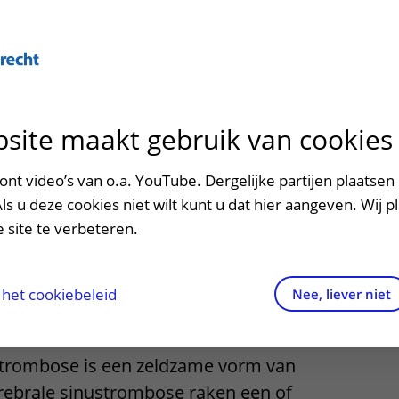
Over U
site maakt gebruik van cookies
n het ziekenhuis
Contact en route
Verwijzers
n
p bezoek in het UMC Utrecht
Mijn UMC Utrecht
Spoed
Patiënt verwijzen
nt video’s van o.a. YouTube. Dergelijke partijen plaatsen 
patiëntportaal
le
Als u deze cookies niet wilt kunt u dat hier aangeven. Wij p
potheek
Contactgegevens
Teleconsult aanvragen
 site te verbeteren.
ombose
inkels en restaurants
Route naar het ziekenhuis
Diagnostiek aanvragen
raak
ciliteiten en voorzieningen
Parkeren
Zorgverlenersportaal
het cookiebeleid
Nee, liever niet
ezoekregels
Wegwijs in het ziekenhuis
strombose is een zeldzame vorm van
aliteit en veiligheid
Contact met polikliniek
erebrale sinustrombose raken een of