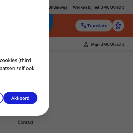
MC Utrecht
Research
Onderwijs
Werken bij het UMC Utrecht
Translate
Mijn UMC Utrecht
cookies (third
laatsen zelf ook
Akkoord
Contact