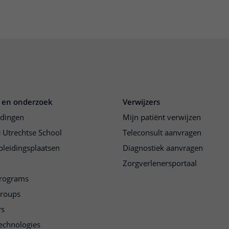
 en onderzoek
Verwijzers
idingen
Mijn patiënt verwijzen
 Utrechtse School
Teleconsult aanvragen
pleidingsplaatsen
Diagnostiek aanvragen
Zorgverlenersportaal
programs
groups
rs
echnologies