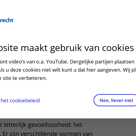
Over U
site maakt gebruik van cookies
n het ziekenhuis
Contact en route
Verwijzers
n
p bezoek in het UMC Utrecht
Mijn UMC Utrecht
Spoed
Patiënt verwijzen
nt video’s van o.a. YouTube. Dergelijke partijen plaatsen 
patiëntportaal
tie over
Als u deze cookies niet wilt kunt u dat hier aangeven. Wij p
potheek
Contactgegevens
Teleconsult aanvragen
 site te verbeteren.
sie
inkels en restaurants
Route naar het ziekenhuis
Diagnostiek aanvragen
raak
ciliteiten en voorzieningen
Parkeren
Zorgverlenersportaal
het cookiebeleid
Nee, liever niet
ezoekregels
Wegwijs in het ziekenhuis
letterlijk gevoelloosheid: het
aliteit en veiligheid
Contact met polikliniek
Er zijn verschillende vormen van