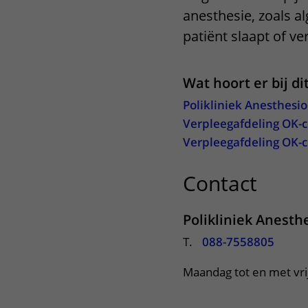
anesthesie, zoals a
Het Wilhelmina
Bezoektijden
Kinderziekenhuis
patiënt slaapt of v
Wijzigen patiëntgegevens
Wat hoort er bij d
Polikliniek Anesthesio
Verpleegafdeling OK-c
Verpleegafdeling OK-c
Contact
uitkl
Polikliniek Anesth
T.
088-7558805
Maandag tot en met vrij