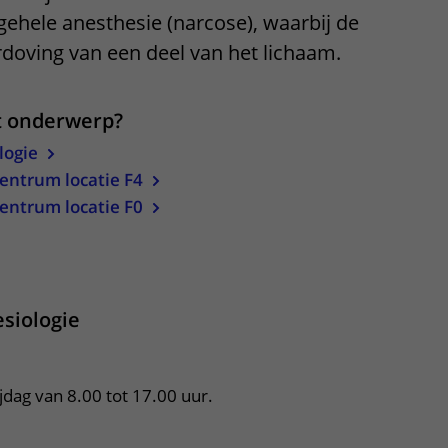
lgehele anesthesie (narcose), waarbij de
Contact met verpleegafdeling
erdoving van een deel van het lichaam.
Het Wilhelmina
Kinderziekenhuis
it onderwerp?
logie
entrum locatie F4
entrum locatie F0
apper, klik om te openen
esiologie
dag van 8.00 tot 17.00 uur.