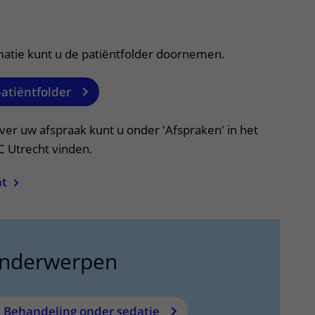
itklapper, klik om te openen
matie kunt u de patiëntfolder doornemen.
patiëntfolder
ver uw afspraak kunt u onder 'Afspraken' in het
C Utrecht vinden.
ht
onderwerpen
Behandeling onder sedatie